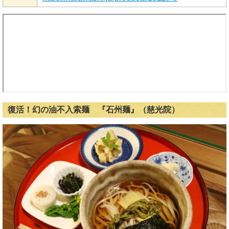
復活！幻の油不入索麺 『石州麺』（慈光院）