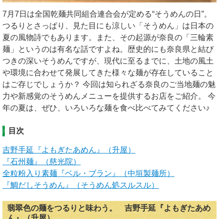
7月7日は全国乾麺共同組合連合会が定める“そうめんの日”。
つるりとさっぱり、見た目にも涼しい「そうめん」は日本の
夏の風物詩でもあります。また、その起源が奈良の「三輪素
麺」というのは有名な話ですよね。歴史的にも奈良県と結び
つきの深いそうめんですが、現代に至るまでに、土地の風土
や環境に合わせて発展してきた様々な麺が存在していること
はご存じでしょうか？ 今回は知られざる奈良のご当地麺の魅
力や新感覚のそうめんメニューを提供するお店をご紹介。 今
年の夏は、ぜひ、いろいろな麺を食べ比べてみてください♪
目次
吉野手延『よもぎたあめん』（升屋）
『石州麺』（慈光院）
全粒粉入り素麺『ベル・ブラン』（中垣製麺所）
『鯛だしそうめん』（そうめん処スルスル）
翡翠色の麺をつるりと味わう。 吉野手延『よもぎたあめ
ん』（升屋）