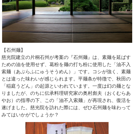
【石州麺】
慈光院建立の片桐石州が考案の『石州麺』は、素麺を延ばす
ための油を使用せず、葛粉を麺の打ち粉に使用した「油不入
索麺（あぶらふにゅうそうめん）」です。コシが強く、素麺
とは違った味わいが感じられます。平麺条が特徴で、秋田の
「稲庭うどん」の起源といわれています。一度は幻の麺とな
りましたが、のちに伝承料理研究家の奥村彪夫（おくむらあ
やお）の指導の下、この「油不入索麺」が再現され、復活を
遂げました。慈光院を訪れた際には、ぜひ石州麺を味わって
みてはいかがでしょうか？