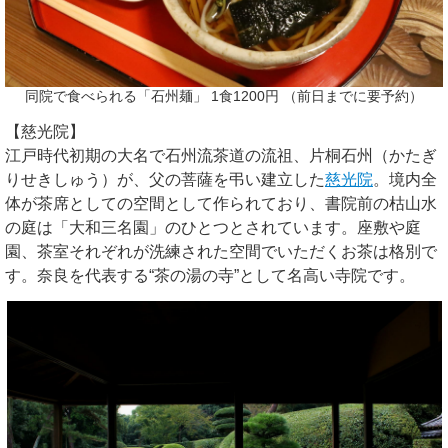
同院で食べられる「石州麺」 1食1200円 （前日までに要予約）
【慈光院】
江戸時代初期の大名で石州流茶道の流祖、片桐石州（かたぎ
りせきしゅう）が、父の菩薩を弔い建立した
慈光院
。境内全
体が茶席としての空間として作られており、書院前の枯山水
の庭は「大和三名園」のひとつとされています。座敷や庭
園、茶室それぞれが洗練された空間でいただくお茶は格別で
す。奈良を代表する“茶の湯の寺”として名高い寺院です。