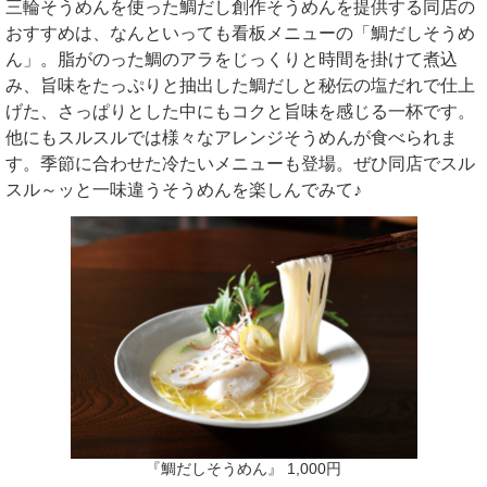
三輪そうめんを使った鯛だし創作そうめんを提供する同店の
おすすめは、なんといっても看板メニューの「鯛だしそうめ
ん」。脂がのった鯛のアラをじっくりと時間を掛けて煮込
み、旨味をたっぷりと抽出した鯛だしと秘伝の塩だれで仕上
げた、さっぱりとした中にもコクと旨味を感じる一杯です。
他にもスルスルでは様々なアレンジそうめんが食べられま
す。季節に合わせた冷たいメニューも登場。ぜひ同店でスル
スル～ッと一味違うそうめんを楽しんでみて♪
『鯛だしそうめん』 1,000円