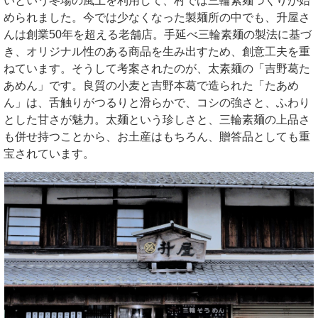
いという冬場の風土を利用して、村では三輪素麺づくりが始
められました。今では少なくなった製麺所の中でも、升屋さ
んは創業50年を超える老舗店。手延べ三輪素麺の製法に基づ
き、オリジナル性のある商品を生み出すため、創意工夫を重
ねています。そうして考案されたのが、太素麺の「吉野葛た
あめん」です。良質の小麦と吉野本葛で造られた「たあめ
ん」は、舌触りがつるりと滑らかで、コシの強さと、ふわり
とした甘さが魅力。太麺という珍しさと、三輪素麺の上品さ
も併せ持つことから、お土産はもちろん、贈答品としても重
宝されています。