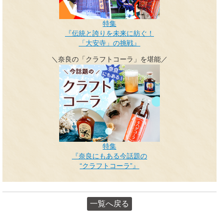
特集
『伝統と誇りを未来に紡ぐ！
「大安寺」の挑戦』
＼奈良の「クラフトコーラ」を堪能／
特集
『奈良にもある今話題の
“クラフトコーラ”』
一覧へ戻る