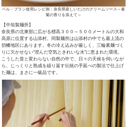
ベル・ブラン使用レシピ例：奈良県産しいたけのクリームソース～春
菊の香りを添えて～
【中垣製麺所】
奈良県の北東部に広がる標高３００～５００メートルの大和
高原に位置する山添村。同製麺所は山添村の中でも最上流の
切幡地区にあります。冬の冷え込みが厳しく、三輪素麺づく
りに欠かせない“澄んだ空気ときれいな水”に恵まれた環境。
こうした昔と変わらない自然の中で、日々の天候を伺いなが
ら、じっくりと熟成を繰り返す伝統の手延べの製法で仕上げ
た麺は、まさに一級品です。