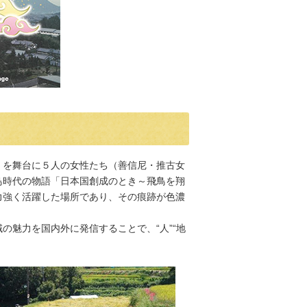
）を舞台に５人の女性たち（善信尼・推古女
鳥時代の物語「日本国創成のとき～飛鳥を翔
力強く活躍した場所であり、その痕跡が色濃
の魅力を国内外に発信することで、“人”“地