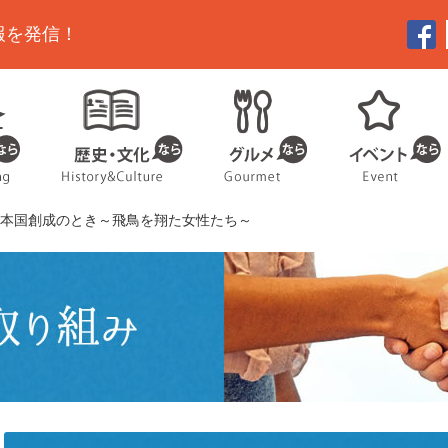
報を発信！
日本国創成のとき～飛鳥を翔た女性たち～