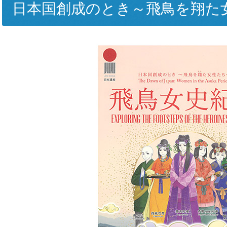
日本国創成のとき～飛鳥を翔た