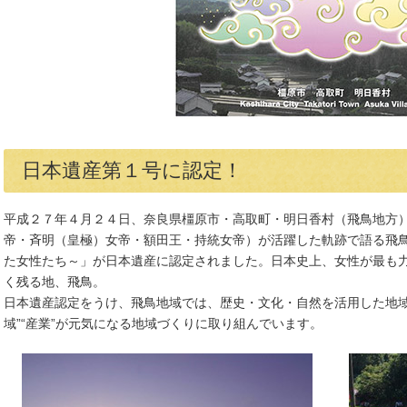
日本遺産第１号に認定！
平成２７年４月２４日、奈良県橿原市・高取町・明日香村（飛鳥地方
帝・斉明（皇極）女帝・額田王・持統女帝）が活躍した軌跡で語る飛
た女性たち～」が日本遺産に認定されました。日本史上、女性が最も
く残る地、飛鳥。
日本遺産認定をうけ、飛鳥地域では、歴史・文化・自然を活用した地域
域”“産業”が元気になる地域づくりに取り組んでいます。