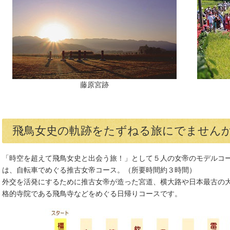
藤原宮跡
飛鳥女史の軌跡をたずねる旅にでません
「時空を超えて飛鳥女史と出会う旅！」として５人の女帝のモデルコ
は、自転車でめぐる推古女帝コース。（所要時間約３時間）
外交を活発にするために推古女帝が造った宮道、横大路や日本最古の
格的寺院である飛鳥寺などをめぐる日帰りコースです。