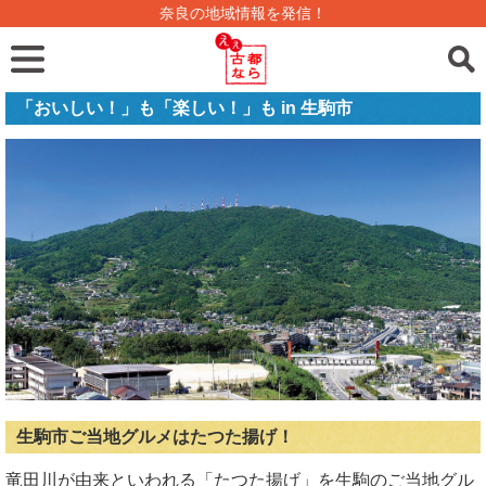
奈良の地域情報を発信！
「おいしい！」も「楽しい！」も in 生駒市
生駒市ご当地グルメはたつた揚げ！
竜田川が由来といわれる「たつた揚げ」を生駒のご当地グル