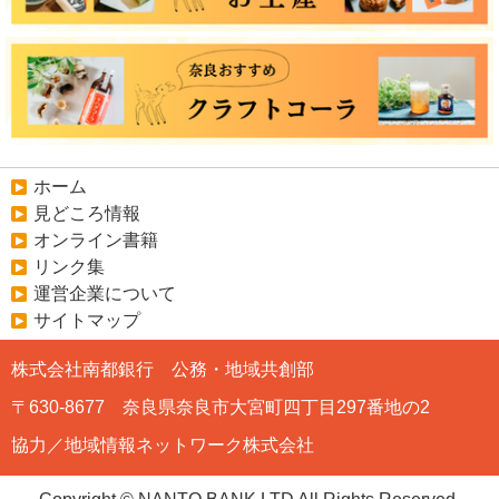
ホーム
見どころ情報
オンライン書籍
リンク集
運営企業について
サイトマップ
株式会社南都銀行 公務・地域共創部
〒630-8677 奈良県奈良市大宮町四丁目297番地の2
協力／地域情報ネットワーク株式会社