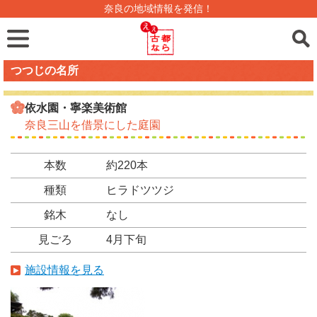
奈良の地域情報を発信！
つつじの名所
依水園・寧楽美術館
奈良三山を借景にした庭園
本数
約220本
種類
ヒラドツツジ
銘木
なし
見ごろ
4月下旬
施設情報を見る