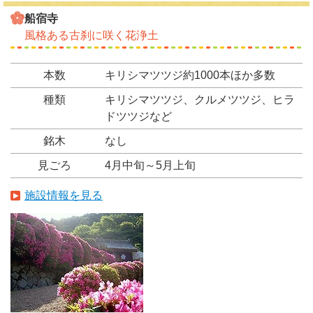
船宿寺
風格ある古刹に咲く花浄土
本数
キリシマツツジ約1000本ほか多数
種類
キリシマツツジ、クルメツツジ、ヒラ
ドツツジなど
銘木
なし
見ごろ
4月中旬～5月上旬
施設情報を見る