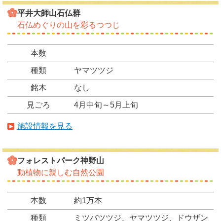
平井大師山石仏群
石仏めぐりの山を彩るつつじ
本数
種類
ヤマツツジ
銘木
なし
見ごろ
4月中旬～5月上旬
施設情報を見る
フォレストパーク神野山
動植物に親しむ自然公園
本数
約1万本
種類
ミツバツツジ、ヤマツツジ、ドウザン