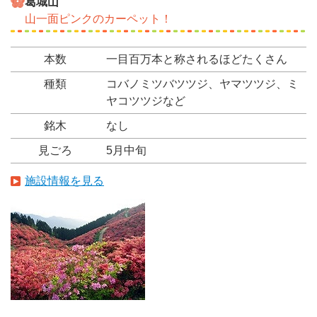
葛城山
山一面ピンクのカーペット！
本数
一目百万本と称されるほどたくさん
種類
コバノミツバツツジ、ヤマツツジ、ミ
ヤコツツジなど
銘木
なし
見ごろ
5月中旬
施設情報を見る