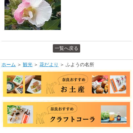
一覧へ戻る
ホーム
＞
観光
＞
花だより
＞ ふようの名所