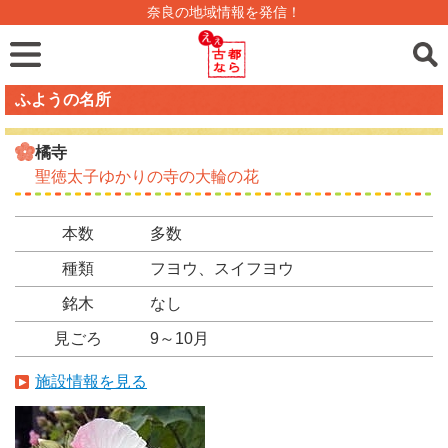
奈良の地域情報を発信！
ふようの名所
橘寺
聖徳太子ゆかりの寺の大輪の花
本数
多数
種類
フヨウ、スイフヨウ
銘木
なし
見ごろ
9～10月
施設情報を見る