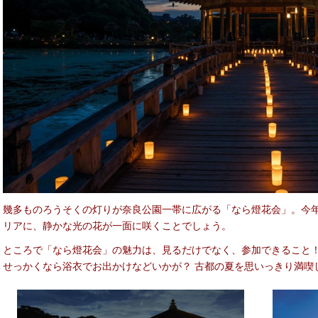
幾多ものろうそくの灯りが奈良公園一帯に広がる「なら燈花会」。今
リアに、静かな光の花が一面に咲くことでしょう。
ところで「なら燈花会」の魅力は、見るだけでなく、参加できること！
せっかくなら浴衣でお出かけなどいかが？ 古都の夏を思いっきり満喫