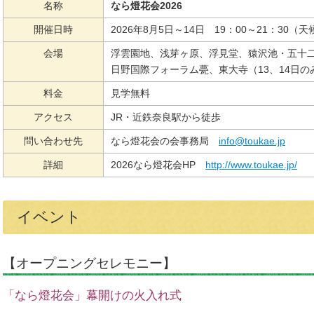
名称
なら燈花会2026
開催日時
2026年8月5日～14日 19：00～21：3
会場
浮雲園地、浅芽ヶ原、浮見堂、猿沢池・五十
日野国際フォーラム甍、東大寺（13、14日の
料金
見学無料
アクセス
JR・近鉄奈良駅から徒歩
問い合わせ先
なら燈花会の会事務局
info@toukae.jp
詳細
2026なら燈花会HP
http://www.toukae.jp/
イベント
【オープニングセレモニー】
「なら燈花会」幕開けの火入れ式