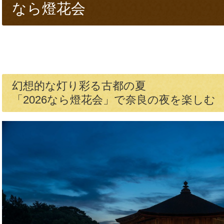
なら燈花会
幻想的な灯り彩る古都の夏
「2026なら燈花会」で奈良の夜を楽しむ