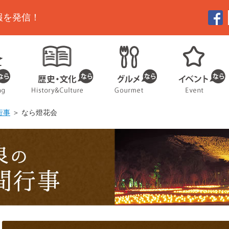
報を発信！
行事
＞ なら燈花会