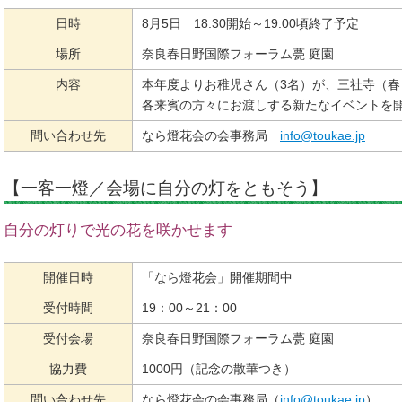
日時
8月5日 18:30開始～19:00頃終了予定
場所
奈良春日野国際フォーラム甍 庭園
内容
本年度よりお稚児さん（3名）が、三社寺（
各来賓の方々にお渡しする新たなイベントを
問い合わせ先
なら燈花会の会事務局
info@toukae.jp
【一客一燈／会場に自分の灯をともそう】
自分の灯りで光の花を咲かせます
開催日時
「なら燈花会」開催期間中
受付時間
19：00～21：00
受付会場
奈良春日野国際フォーラム甍 庭園
協力費
1000円（記念の散華つき）
問い合わせ先
なら燈花会の会事務局（
info@toukae.jp
）