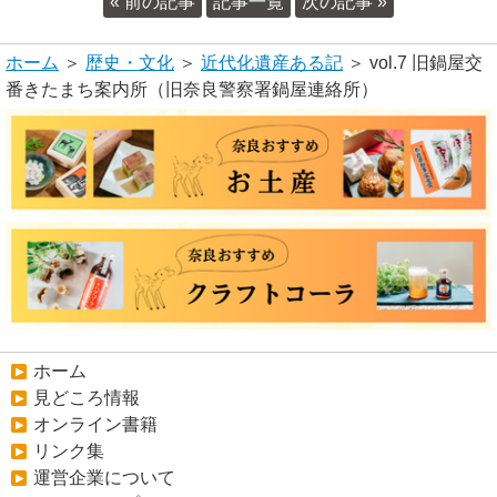
« 前の記事
記事一覧
次の記事 »
ホーム
＞
歴史・文化
＞
近代化遺産ある記
＞ vol.7 旧鍋屋交
番きたまち案内所（旧奈良警察署鍋屋連絡所）
ホーム
見どころ情報
オンライン書籍
リンク集
運営企業について