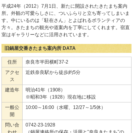
平成24年（2012）7月1日、新たに開設されたきたまち案内
所。外観の可愛らしさに、ついふらりと立ち寄ってしまいま
す。中にいるのは「駐在さん」とよばれるボランティアの
方々。きたまちの観光や道案内を丁寧にしてくれます。宿直
室はギャラリーなどに活用されています。
旧鍋屋交番きたまち案内所 DATA
住所
奈良市半田横町37-2
アクセ
近鉄奈良駅から徒歩約5分
ス
建造年
明治41年（1908）
※昭和3年（1928）現在地に移設
一般公
10:00～16:00（水曜、12/27～1/5休）
開
問い合
0742-23-1928
わせ
（鍋屋連絡所の保存・活用と"奈良きたまち"の