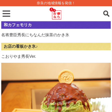
奈良の地域情報を発信！
和カフェモリカ
名将豊臣秀長にちなんだ抹茶のかき氷
お店の看板かき氷♪
こおりやま秀長Ver.