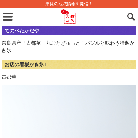
奈良の地域情報を発信！
てのべたかだや
奈良県産「古都華」丸ごとぎゅっと！バジルと味わう特製か
き氷
お店の看板かき氷♪
古都華