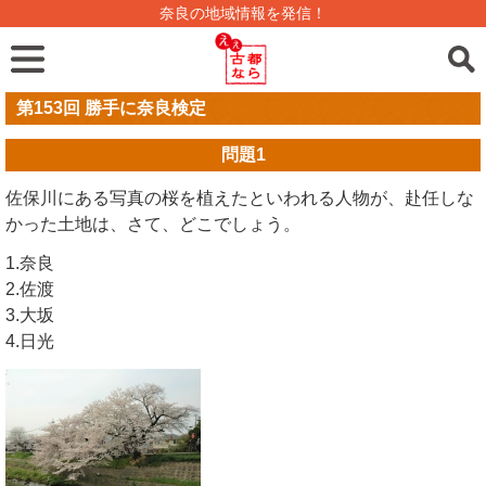
奈良の地域情報を発信！
第153回 勝手に奈良検定
問題
1
佐保川にある写真の桜を植えたといわれる人物が、赴任しな
かった土地は、さて、どこでしょう。
1.奈良
2.佐渡
3.大坂
4.日光