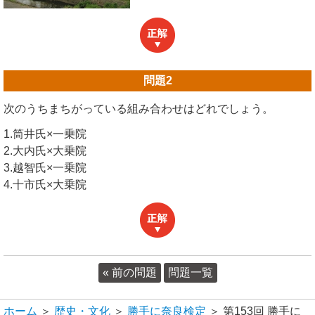
問題
2
次のうちまちがっている組み合わせはどれでしょう。
1.筒井氏×一乗院
2.大内氏×大乗院
3.越智氏×一乗院
4.十市氏×大乗院
« 前の問題
問題一覧
ホーム
＞
歴史・文化
＞
勝手に奈良検定
＞ 第153回 勝手に