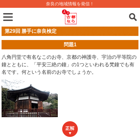
奈良の地域情報を発信！
第29回 勝手に奈良検定
問題
1
八角円堂で有名なこのお寺、京都の神護寺、宇治の平等院の
鐘とともに、「平安三絶の鐘」の1つといわれる梵鐘でも有
名です。何という名前のお寺でしょうか。