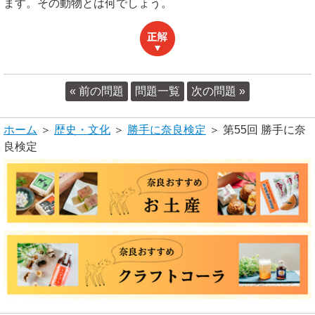
ます。その動物とは何でしょう。
« 前の問題
問題一覧
次の問題 »
ホーム
＞
歴史・文化
＞
勝手に奈良検定
＞ 第55回 勝手に奈
良検定