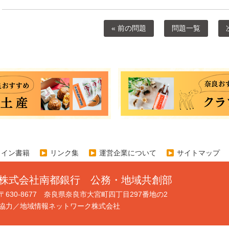
« 前の問題
問題一覧
ライン書籍
リンク集
運営企業について
サイトマップ
株式会社南都銀行 公務・地域共創部
〒630-8677 奈良県奈良市大宮町四丁目297番地の2
協力／地域情報ネットワーク株式会社