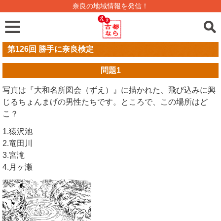
奈良の地域情報を発信！
第126回 勝手に奈良検定
問題
1
写真は『大和名所図会（ずえ）』に描かれた、飛び込みに興
じるちょんまげの男性たちです。ところで、この場所はど
こ？
1.猿沢池
2.竜田川
3.宮滝
4.月ヶ瀬