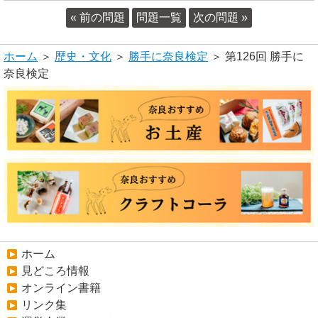
« 前の問題
問題一覧
次の問題 »
ホーム
＞
歴史・文化
＞
勝手に奈良検定
＞ 第126回 勝手に
奈良検定
ホーム
見どころ情報
オンライン書籍
リンク集