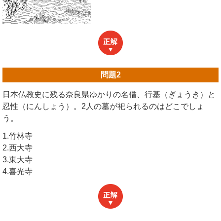
問題
2
日本仏教史に残る奈良県ゆかりの名僧、行基（ぎょうき）と
忍性（にんしょう）。2人の墓が祀られるのはどこでしょ
う。
1.竹林寺
2.西大寺
3.東大寺
4.喜光寺