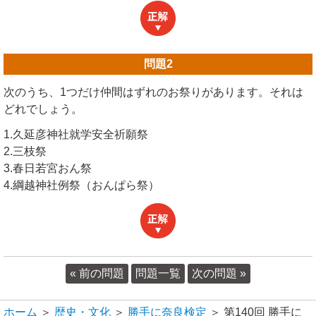
問題
2
次のうち、1つだけ仲間はずれのお祭りがあります。それは
どれでしょう。
1.久延彦神社就学安全祈願祭
2.三枝祭
3.春日若宮おん祭
4.綱越神社例祭（おんぱら祭）
« 前の問題
問題一覧
次の問題 »
ホーム
＞
歴史・文化
＞
勝手に奈良検定
＞ 第140回 勝手に