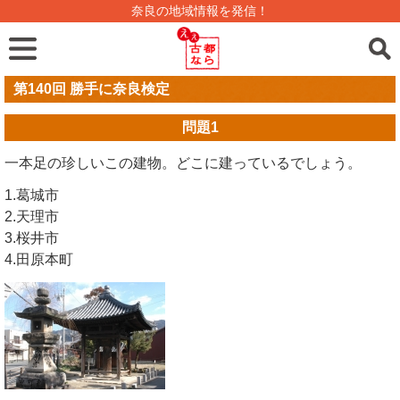
奈良の地域情報を発信！
第140回 勝手に奈良検定
問題
1
一本足の珍しいこの建物。どこに建っているでしょう。
1.葛城市
2.天理市
3.桜井市
4.田原本町