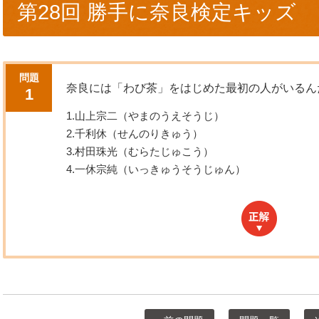
第28回 勝手に奈良検定キッズ
問題
奈良には「わび茶」をはじめた最初の人がいるん
1
1.山上宗二（やまのうえそうじ）
2.千利休（せんのりきゅう）
3.村田珠光（むらたじゅこう）
4.一休宗純（いっきゅうそうじゅん）