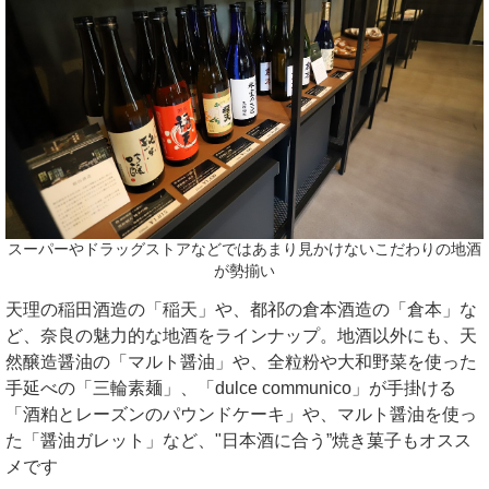
スーパーやドラッグストアなどではあまり見かけないこだわりの地酒
が勢揃い
天理の稲田酒造の「稲天」や、都祁の倉本酒造の「倉本」な
ど、奈良の魅力的な地酒をラインナップ。地酒以外にも、天
然醸造醤油の「マルト醤油」や、全粒粉や大和野菜を使った
手延べの「三輪素麺」、「dulce communico」が手掛ける
「酒粕とレーズンのパウンドケーキ」や、マルト醤油を使っ
た「醤油ガレット」など、"日本酒に合う”焼き菓子もオスス
メです