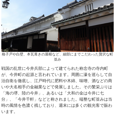
格子戸や白壁、本瓦葺きの屋根など、細部にまでこだわった贅沢な町
並み
戦国の乱世に今井兵部によって建てられた称念寺の寺内町
が、今井町の起源と言われています。周囲に濠を巡らして自
治自衛を徹底し、江戸時代に肥料や木綿、味噌、酒などの商
いや大名相手の金融業などで発展しました。その繁栄ぶりは
「海の堺、陸の今井」、あるいは「大和の金は今井に七
分」、「今井千軒」などと称されました。端整な町並みは当
時の風情を色濃く残しており、週末には多くの観光客で賑わ
います。