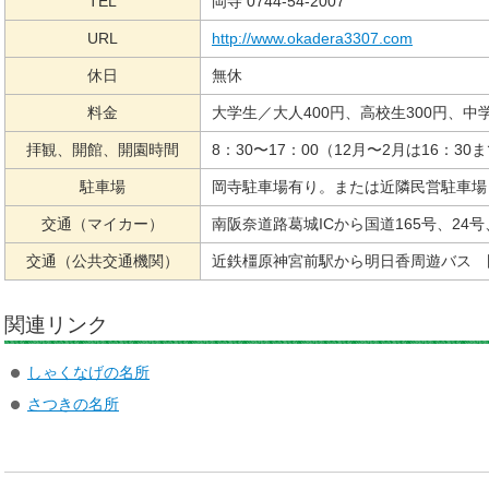
TEL
岡寺 0744-54-2007
URL
http://www.okadera3307.com
休日
無休
料金
大学生／大人400円、高校生300円、中
拝観、開館、開園時間
8：30〜17：00（12月〜2月は16：30
駐車場
岡寺駐車場有り。または近隣民営駐車場
交通（マイカー）
南阪奈道路葛城ICから国道165号、24号
交通（公共交通機関）
近鉄橿原神宮前駅から明日香周遊バス 
関連リンク
しゃくなげの名所
さつきの名所