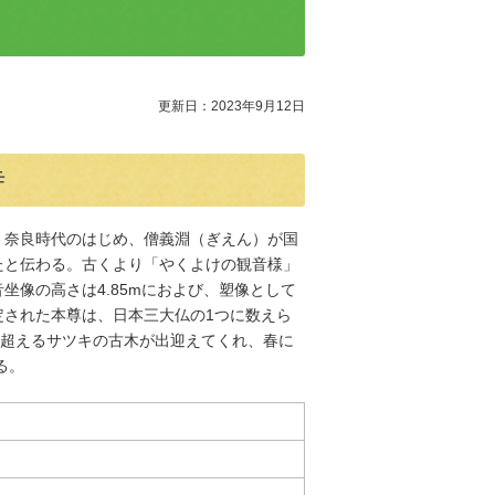
更新日：2023年9月12日
寺
。奈良時代のはじめ、僧義淵（ぎえん）が国
たと伝わる。古くより「やくよけの観音様」
坐像の高さは4.85mにおよび、塑像として
定された本尊は、日本三大仏の1つに数えら
を超えるサツキの古木が出迎えてくれ、春に
彩る。