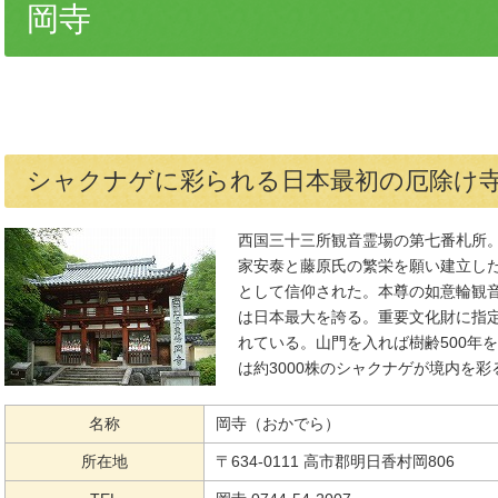
岡寺
シャクナゲに彩られる日本最初の厄除け
西国三十三所観音霊場の第七番札所
家安泰と藤原氏の繁栄を願い建立し
として信仰された。本尊の如意輪観音
は日本最大を誇る。重要文化財に指
れている。山門を入れば樹齢500年
は約3000株のシャクナゲが境内を
名称
岡寺（おかでら）
所在地
〒634-0111 高市郡明日香村岡806