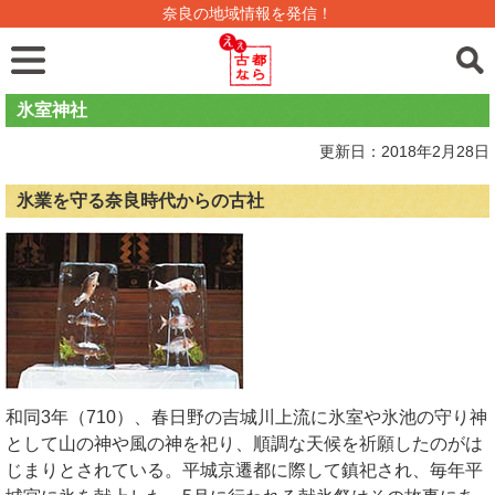
奈良の地域情報を発信！
氷室神社
更新日：2018年2月28日
氷業を守る奈良時代からの古社
和同3年（710）、春日野の吉城川上流に氷室や氷池の守り神
として山の神や風の神を祀り、順調な天候を祈願したのがは
じまりとされている。平城京遷都に際して鎮祀され、毎年平