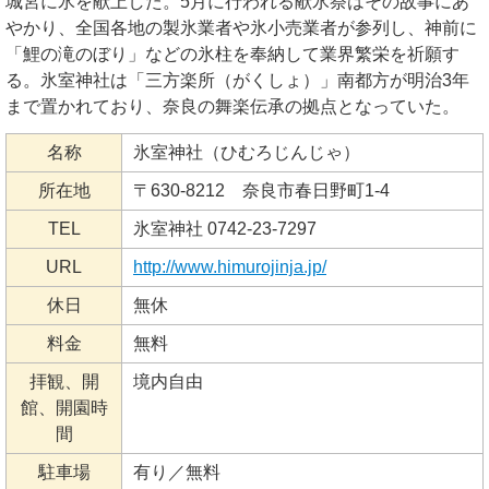
城宮に氷を献上した。5月に行われる献氷祭はその故事にあ
やかり、全国各地の製氷業者や氷小売業者が参列し、神前に
「鯉の滝のぼり」などの氷柱を奉納して業界繁栄を祈願す
る。氷室神社は「三方楽所（がくしょ）」南都方が明治3年
まで置かれており、奈良の舞楽伝承の拠点となっていた。
名称
氷室神社（ひむろじんじゃ）
所在地
〒630-8212 奈良市春日野町1-4
TEL
氷室神社 0742-23-7297
URL
http://www.himurojinja.jp/
休日
無休
料金
無料
拝観、開
境内自由
館、開園時
間
駐車場
有り／無料