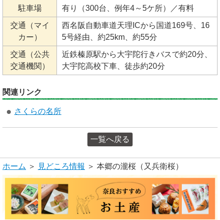
駐車場
有り（300台、例年4～5ケ所）／有料
交通（マイ
西名阪自動車道天理ICから国道169号、16
カー）
5号経由、約25km、約55分
交通（公共
近鉄榛原駅から大宇陀行きバスで約20分、
交通機関）
大宇陀高校下車、徒歩約20分
関連リンク
さくらの名所
一覧へ戻る
ホーム
＞
見どころ情報
＞ 本郷の瀧桜（又兵衛桜）