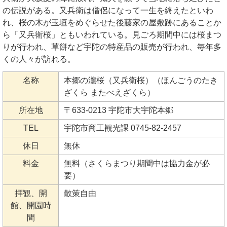
の伝説がある。又兵衛は僧侶になって一生を終えたといわ
れ、桜の木が玉垣をめぐらせた後藤家の屋敷跡にあることか
ら「又兵衛桜」ともいわれている。見ごろ期間中には桜まつ
りが行われ、草餅など宇陀の特産品の販売が行われ、毎年多
くの人々が訪れる。
名称
本郷の瀧桜（又兵衛桜）（ほんごうのたき
ざくら またべえざくら）
所在地
〒633-0213 宇陀市大宇陀本郷
TEL
宇陀市商工観光課 0745-82-2457
休日
無休
料金
無料（さくらまつり期間中は協力金が必
要）
拝観、開
散策自由
館、開園時
間