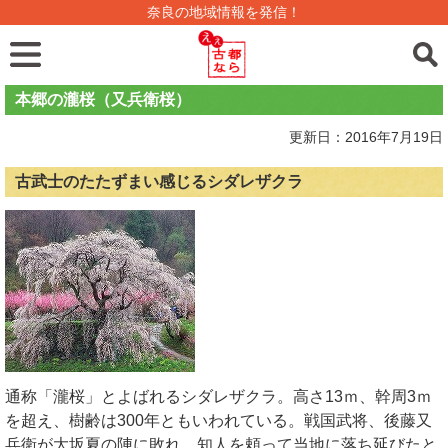
奈良の地域情報を発信！
本郷の瀧桜（又兵衛桜）
更新日：2016年7月19日
古武士のたたずまい感じるシダレザクラ
通称「瀧桜」とよばれるシダレザクラ。高さ13ｍ、幹周3ｍ
を超え、樹齢は300年ともいわれている。戦国武将、後藤又
兵衛が大坂夏の陣に敗れ、知人を頼って当地に落ち延びたと