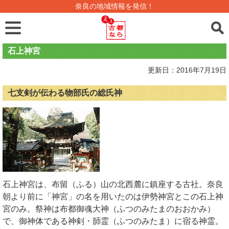
奈良の地域情報を発信！
石上神宮
更新日：2016年7月19日
七支剣が伝わる物部氏の総氏神
石上神宮は、布留（ふる）山の北西麓に鎮座する古社。奈良
朝より前に「神宮」の名を用いたのは伊勢神宮とこの石上神
宮のみ。祭神は布都御魂大神（ふつのみたまのおおかみ）
で、御神体である神剣・韴霊（ふつのみたま）に宿る神霊。