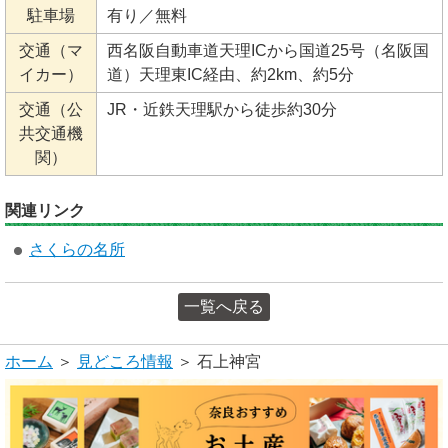
駐車場
有り／無料
交通（マ
西名阪自動車道天理ICから国道25号（名阪国
イカー）
道）天理東IC経由、約2km、約5分
交通（公
JR・近鉄天理駅から徒歩約30分
共交通機
関）
関連リンク
さくらの名所
一覧へ戻る
ホーム
＞
見どころ情報
＞ 石上神宮