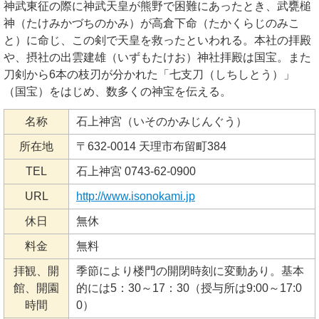
神武東征の際に神武天皇が熊野で困難にあったとき、武甕槌
神（たけみかづちのかみ）が高倉下命（たかくらじのみこ
と）に命じ、この剣で天皇を救ったといわれる。本社の拝殿
や、摂社の出雲建雄（いずもたけお）神社拝殿は国宝。また
刀剣から6本の枝刃が分かれた「七支刀（しちしとう）」
（国宝）をはじめ、数多くの神宝を伝える。
名称
石上神宮（いそのかみじんぐう）
所在地
〒632-0014 天理市布留町384
TEL
石上神宮 0743-62-0900
URL
http://www.isonokami.jp
休日
無休
料金
無料
拝観、開
季節により楼門の開閉時刻に変動あり。基本
館、開園
的には5：30～17：30（授与所は9:00～17:0
時間
0）