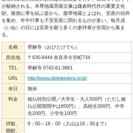
が献納される。本尊地蔵菩薩立像は鎌倉時代作の重要文化
財。腹側に帯を結ぶ姿から、腹帯地蔵とよばれ、安産の信仰
を集め、年中行事も子安安産に関わるものが多い。毎月戌
（いぬ）の日には安産を願う多くの参拝者が全国から集ま
る。
名称
帯解寺（おびとけでら）
所在地
〒630-8444 奈良市今市町734
TEL
帯解寺 0742-61-3861
URL
http://www.obitokedera.or.jp/
休日
無休
料金
秘仏特別公開／大学生・大人500円（ただし秘
仏公開期間中は600円）、高校生300円、中学
生200円、小学生100円
拝観、
9：00～16：00（入山は16：00まで）
開館、