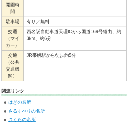
開園時
間
駐車場
有り／無料
交通
西名阪自動車道天理ICから国道169号経由、約
（マイ
3km、約6分
カー）
交通
JR帯解駅から徒歩約5分
（公共
交通機
関）
関連リンク
はぎの名所
さるすべりの名所
さくらの名所