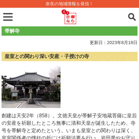
奈良の地域情報を発信！
帯解寺
更新日：2023年8月18日
皇室との関わり深い安産・子授けの寺
創建は天安2年（858）。文徳天皇が帯解子安地蔵菩薩に皇后
の安産を祈願したところ無事に清和天皇が誕生したため、寺
号を帯解寺と定めたという。いまも皇室との関わりは深く、
皇室関係者の懐妊の折には祈願法要を行い、岩田帯やお守り