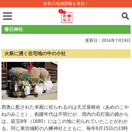
奈良の地域情報を発信！
春日神社
更新日：2016年7月19日
火祭に湧く住宅地の中の小社
西奥に配された本殿に祀られるのは天児屋根命（あめのこや
ねのみこと）。創建年代は不明だが、境内の石灯籠の銘から
は、延宝8年（1680）にはこの地に祀られていたことがわか
る。同じ東坊城町の八幡神社とともに、毎年8月15日の13時