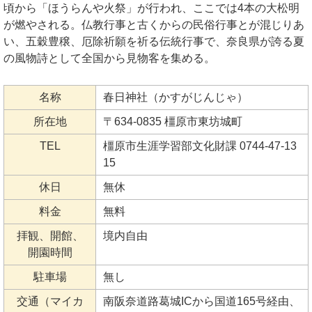
頃から「ほうらんや火祭」が行われ、ここでは4本の大松明
が燃やされる。仏教行事と古くからの民俗行事とが混じりあ
い、五穀豊穣、厄除祈願を祈る伝統行事で、奈良県が誇る夏
の風物詩として全国から見物客を集める。
名称
春日神社（かすがじんじゃ）
所在地
〒634-0835 橿原市東坊城町
TEL
橿原市生涯学習部文化財課 0744-47-13
15
休日
無休
料金
無料
拝観、開館、
境内自由
開園時間
駐車場
無し
交通（マイカ
南阪奈道路葛城ICから国道165号経由、