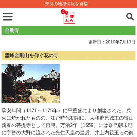
奈良の地域情報を発信！
金剛寺
更新日：2016年7月19日
霊峰金剛山を仰ぐ花の寺
承安年間（1171～1175年）に平重盛により創建された。兵
火に焼かれたものの、江戸時代初期に、大和野原城主の畠山
義春の菩提寺として再興。万治2年（1659）には奈良朝末期
に宇智の大野に流された光仁天皇の皇后、井上内親王らの御