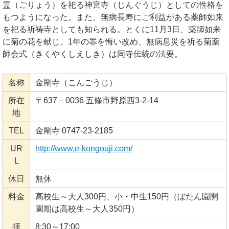
霊（ごりょう）を祀る神宮寺（じんぐうじ）としての性格を
もつようになった。また、無病長寿にご利益がある薬師如来
を祀る祈祷寺としても知られる。とくに11月3日、薬師如来
に菊の花を献じ、1年の罪を悔い改め、無病息災を祈る菊薬
師会式（きくやくしえしき）は同寺伝統の法要。
名称
金剛寺（こんごうじ）
所在
〒637－0036 五條市野原西3-2-14
地
TEL
金剛寺 0747-23-2185
UR
http://www.e-kongouji.com/
L
休日
無休
料金
高校生～大人300円、小・中生150円（ぼたん園開
園期は高校生～大人350円）
拝
8:30～17:00