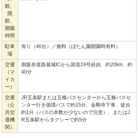
観、
開
館、
開園
時間
駐車
有り（40台）／無料（ぼたん園開園時有料）
場
交通
南阪奈道路葛城ICから国道24号経由、約20km、約
（マ
40分
イカ
ー）
交通
JR五条駅または五條バスセンターから五條バスセ
（公
ンター行き循環バスで約15分、金剛寺下車、徒歩
共交
約1分（バスの本数が少ないので注意）、またはJ
通機
R五条駅からタクシーで約5分
関）