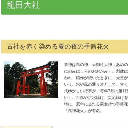
龍田大社
古社を赤く染める夏の夜の手筒花火
祭神は風の神、天御柱大神（あめの
にのみはしらのおおかみ）。創建は
われ、凶作が続いたときに、天皇が
いう。水や風の通り道として、古く
式ゆかしい行事が、毎年7月の第1
い）。台風や洪水除け、災厄除けを
特に、厄年に当たる男女持つ手筒花
「風神花火」が有名。