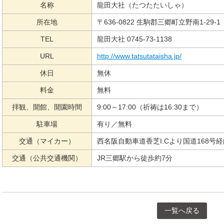
名称
龍田大社（たつたたいしゃ）
所在地
〒636-0822 生駒郡三郷町立野南1-29-1
TEL
龍田大社 0745-73-1138
URL
http://www.tatsutataisha.jp/
休日
無休
料金
無料
拝観、開館、開園時間
9:00～17:00（祈祷は16:30まで）
駐車場
有り／無料
交通（マイカー）
西名阪自動車道香芝I.Cより国道168号経
交通（公共交通機関）
JR三郷駅から徒歩約7分
一覧へ戻る