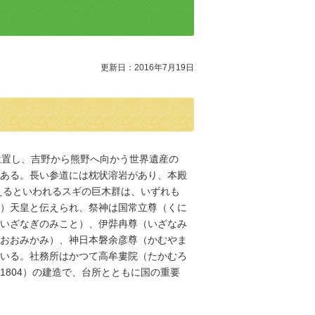
更新日：2016年7月19日
に位置し、吉野から熊野へ向かう世界遺産の
ある。長い参道には枕状溶岩があり、本殿
超えるといわれるスギの巨木群は、いずれも
）天皇と伝えられ、祭神は国常立尊（くに
いざなぎのみこと）、伊弉冉尊（いざなみ
おおみかみ）、神日本磐余彦尊（かむやま
いる。社務所はかつて高牟婁院（たかむろ
1804）の建造で、台所とともに国の重要