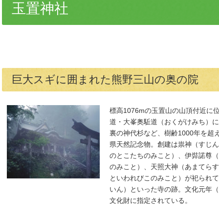
玉置神社
巨大スギに囲まれた熊野三山の奥の院
標高1076mの玉置山の山頂付近
道・大峯奥駈道（おくがけみち）に
裏の神代杉など、樹齢1000年を
県天然記念物。創建は祟神（すじん
のとこたちのみこと）、伊弉諾尊（
のみこと）、天照大神（あまてらす
といわれびこのみこと）が祀られて
いん）といった寺の跡。文化元年（
文化財に指定されている。