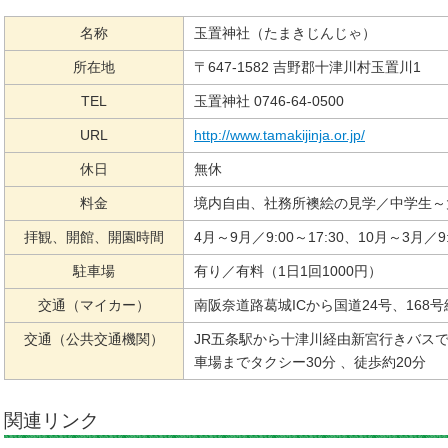
名称
玉置神社（たまきじんじゃ）
所在地
〒647-1582 吉野郡十津川村玉置川1
TEL
玉置神社 0746-64-0500
URL
http://www.tamakijinja.or.jp/
休日
無休
料金
境内自由、社務所襖絵の見学／中学生～大
拝観、開館、開園時間
4月～9月／9:00～17:30、10月～3月／9:
駐車場
有り／有料（1日1回1000円）
交通（マイカー）
南阪奈道路葛城ICから国道24号、168号
交通（公共交通機関）
JR五条駅から十津川経由新宮行きバスで
車場までタクシー30分 、徒歩約20分
関連リンク