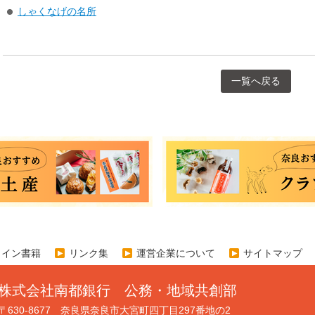
しゃくなげの名所
一覧へ戻る
ライン書籍
リンク集
運営企業について
サイトマップ
株式会社南都銀行 公務・地域共創部
〒630-8677 奈良県奈良市大宮町四丁目297番地の2