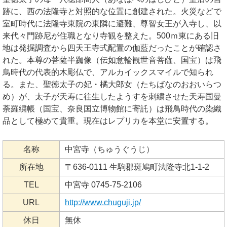
跡に、西の法隆寺と対照的な位置に創建された。火災などで
室町時代に法隆寺東院の東隣に避難、尊智女王が入寺し、以
来代々門跡尼が住職となり寺観を整えた。500ｍ東にある旧
地は発掘調査から四天王寺式配置の伽藍だったことが確認さ
れた。本尊の菩薩半跏像（伝如意輪観世音菩薩、国宝）は飛
鳥時代の代表的木彫仏で、アルカイックスマイルで知られ
る。また、聖徳太子の妃・橘大郎女（たちばなのおおいらつ
め）が、太子が天寿に往生したようすを刺繍させた天寿国曼
荼羅繍帳（国宝、奈良国立博物館に寄託）は飛鳥時代の染織
品として極めて貴重。現在はレプリカを本堂に安置する。
名称
中宮寺（ちゅうぐうじ）
所在地
〒636-0111 生駒郡斑鳩町法隆寺北1-1-2
TEL
中宮寺 0745-75-2106
URL
http://www.chuguji.jp/
休日
無休