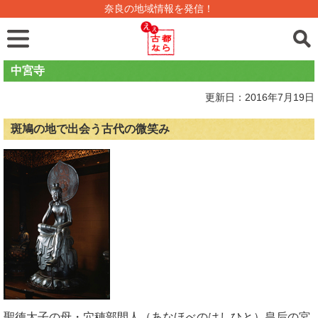
奈良の地域情報を発信！
中宮寺
更新日：2016年7月19日
斑鳩の地で出会う古代の微笑み
聖徳太子の母・穴穂部間人（あなほべのはしひと）皇后の宮