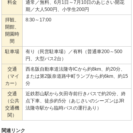
料金
通常／無料、6月1日～7月10日のあじさい開花
期／大人500円、小学生200円
拝観、
8:30～17:00
開館、
開園時
間
駐車場
有り（民営駐車場）／有料（普通車200～500
円、大型バス2台）
交通
西名阪自動車道法隆寺ICから約8km、約20分、
（マイ
または第2阪奈道路中町ランプから約6km、約15
カー）
分
交通
近鉄郡山駅から矢田寺前行きバスで約20分、終
（公共
点下車、徒歩約5分（あじさいのシーズンはJR
交通機
法隆寺駅から臨時バスの運行あり）
関）
関連リンク