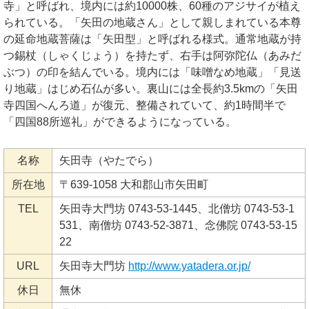
寺」と呼ばれ、境内には約10000株、60種のアジサイが植え
られている。「矢田の地蔵さん」として親しまれている本尊
の延命地蔵菩薩は「矢田型」と呼ばれる様式。通常地蔵が持
つ錫杖（しゃくじょう）を持たず、右手は阿弥陀仏（あみだ
ぶつ）の印を結んでいる。境内には「味噌なめ地蔵」「見送
り地蔵」はじめ石仏が多い。裏山には全長約3.5kmの「矢田
寺四国へんろ道」が復元、整備されていて、約1時間半で
「四国88所巡礼」ができるようになっている。
名称
矢田寺（やたでら）
所在地
〒639-1058 大和郡山市矢田町
TEL
矢田寺大門坊 0743-53-1445、北僧坊 0743-53-1
531、南僧坊 0743-52-3871、念佛院 0743-53-15
22
URL
矢田寺大門坊
http://www.yatadera.or.jp/
休日
無休