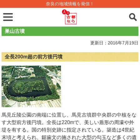
奈良の地域情報を発信！
巣山古墳
更新日：2016年7月19日
全長200m超の前方後円墳
馬見丘陵公園の南端に位置し、馬見古墳群中央群の中核をな
す大型前方後円墳。全長は220mで、美しい盾形の周濠や外
堤を有する。国の特別史跡に指定されている。築造は4世紀
末頃と考えられ、鋸歯文の施された大型の勾玉など多くの遺