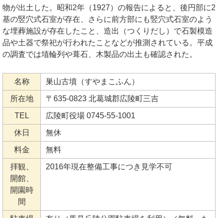
物が出土した。昭和2年（1927）の報告によると、後円部に2
基の竪穴式石室が存在、さらに前方部にも竪穴式石室のよう
な埋葬施設が存在したこと、造出（つくりだし）で石製模造
品や土器で祭祀が行われたことなどが推測されている。平成
の調査では埴輪列や葺石、木製品の出土も確認された。
名称
巣山古墳（すやまこふん）
所在地
〒635-0823 北葛城郡広陵町三吉
TEL
広陵町役場 0745-55-1001
休日
無休
料金
無料
拝観、
2016年現在整備工事につき見学不可
開館、
開園時
間