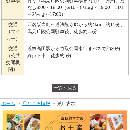
駐車場
有り（馬見丘陵公園駐車場を利用）／無料、た
だし8:00～18:00（6/16～8/15は～19:00、11/1
～2/末は～17:00）
交通
西名阪自動車道法隆寺ICから約4km、約15分、
（マイ
馬見丘陵公園駐車後、徒歩約15分
カー）
交通
近鉄高田駅から竹取公園東行きバスで約20分、
（公共
終点下車、徒歩約5分
交通機
関）
一覧へ戻る
ホーム
＞
見どころ情報
＞ 巣山古墳