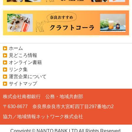
ホーム
見どころ情報
オンライン書籍
リンク集
運営企業について
サイトマップ
株式会社南都銀行 公務・地域共創部
〒630-8677 奈良県奈良市大宮町四丁目297番地の2
協力／地域情報ネットワーク株式会社
Copyright © NANTO BANK,LTD All Rights Reserved.