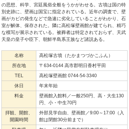
の思想、科学、宮廷風俗全般をうかがわせる。古墳は国の特
別史跡に、壁画は国宝に指定されている。近年の調査で、壁
画がカビの発生などで急速に劣化していることがわかり、石
室が解体、保存された。隣に高松塚壁画館が建てられ、精巧
な模写が展示されている。被葬者は特定されておらず、天武
天皇の皇子や臣下、朝鮮半島系王族など諸説ある。
名称
高松塚古墳（たかまつづかこふん）
所在地
〒634-0144 高市郡明日香村平田
TEL
高松塚壁画館 0744-54-3340
休日
年末年始
料金
壁画館入館料／一般250円、高・大生130
円、小・中生70円
拝観、開館、
外部見学自由、壁画館／9:00～17:00（入
開園時間
館は閉館30分前まで）