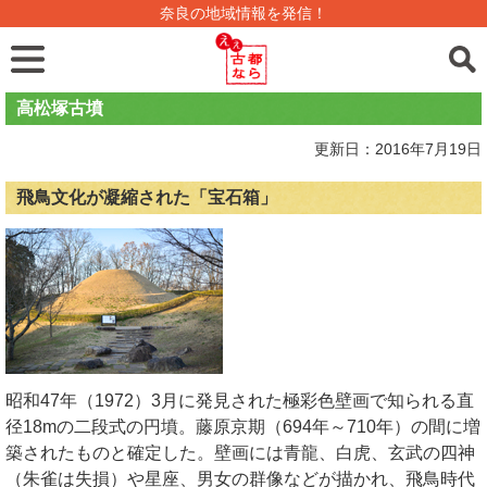
奈良の地域情報を発信！
高松塚古墳
更新日：2016年7月19日
飛鳥文化が凝縮された「宝石箱」
昭和47年（1972）3月に発見された極彩色壁画で知られる直
径18mの二段式の円墳。藤原京期（694年～710年）の間に増
築されたものと確定した。壁画には青龍、白虎、玄武の四神
（朱雀は失損）や星座、男女の群像などが描かれ、飛鳥時代