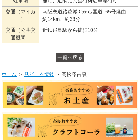
駐車場
無し、近隣に民営有料駐車場有り
交通（マイカ
南阪奈道路葛城ICから国道165号経由、
ー）
約14km、約33分
交通（公共交
近鉄飛鳥駅から徒歩10分
通機関）
一覧へ戻る
ホーム
＞
見どころ情報
＞ 高松塚古墳