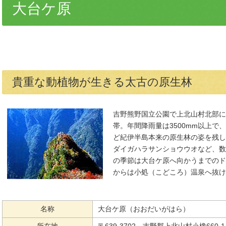
大台ケ原
貴重な動植物が生きる太古の原生林
吉野熊野国立公園で上北山村北部に
帯。年間降雨量は3500mm以上
ど紀伊半島本来の原生林の姿を残し
ダイガハラサンショウウオなど、数
の季節は大台ケ原へ向かうまでのド
からは小処（こどころ）温泉へ抜け
名称
大台ケ原（おおだいがはら）
所在地
〒639-3702 吉野郡上北山村小橡660-1