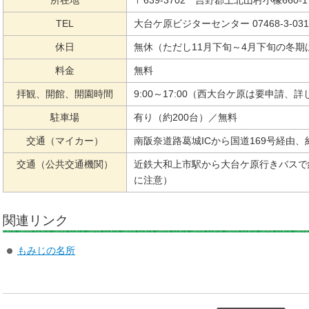
TEL
大台ケ原ビジターセンター 07468-3-031
休日
無休（ただし11月下旬～4月下旬の冬期
料金
無料
拝観、開館、開園時間
9:00～17:00（西大台ケ原は要申請
駐車場
有り（約200台）／無料
交通（マイカー）
南阪奈道路葛城ICから国道169号経由、約
交通（公共交通機関）
近鉄大和上市駅から大台ケ原行きバスで
に注意）
関連リンク
もみじの名所