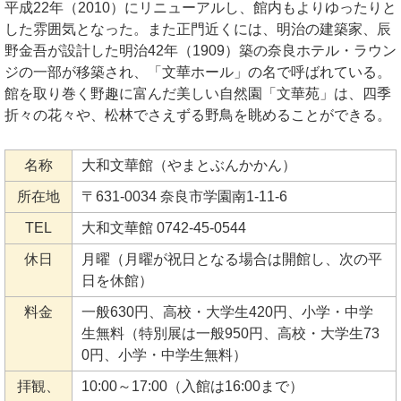
平成22年（2010）にリニューアルし、館内もよりゆったりと
した雰囲気となった。また正門近くには、明治の建築家、辰
野金吾が設計した明治42年（1909）築の奈良ホテル・ラウン
ジの一部が移築され、「文華ホール」の名で呼ばれている。
館を取り巻く野趣に富んだ美しい自然園「文華苑」は、四季
折々の花々や、松林でさえずる野鳥を眺めることができる。
名称
大和文華館（やまとぶんかかん）
所在地
〒631-0034 奈良市学園南1-11-6
TEL
大和文華館 0742-45-0544
休日
月曜（月曜が祝日となる場合は開館し、次の平
日を休館）
料金
一般630円、高校・大学生420円、小学・中学
生無料（特別展は一般950円、高校・大学生73
0円、小学・中学生無料）
拝観、
10:00～17:00（入館は16:00まで）