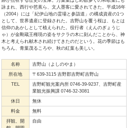
跡が点在する歴史の宝庫。万葉集はじめ数多くの和歌集にも
詠まれ、西行や芭蕉ら、文人墨客に愛されてきた。平成16年
（2004）には「紀伊山地の霊場と参詣道」の構成資産の1つ
として、世界遺産に登録された。吉野山を覆う桜は、もとは
信仰のあかしとして植えられた。役行者（えんのぎょうじ
ゃ）が金剛蔵王権現の姿をサクラの木に刻んだことから、神
木と考えられ献木され続けてきたのだという。花の季節はも
ちろん、青葉茂るころや、秋の紅葉も美しい。
名称
吉野山（よしのやま）
所在地
〒639-3115 吉野郡吉野町吉野山
TEL
吉野町観光案内所 0746-39-9237、吉野町産
業観光振興課 0746-32-3081
休日
無休
料金
無料
拝観、開
自由
館、開園