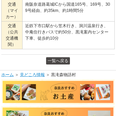
交通
南阪奈道路葛城ICから国道165号、169号、30
（マイ
9号経由、約35km、約1時間5分
カー）
交通
近鉄下市口駅から笠木行き、洞川温泉行き、
（公共
中庵住行きバスで約50分、黒滝案内センター
交通機
下車、徒歩約10分
関）
一覧へ戻る
ホーム
＞
見どころ情報
＞ 黒滝森物語村