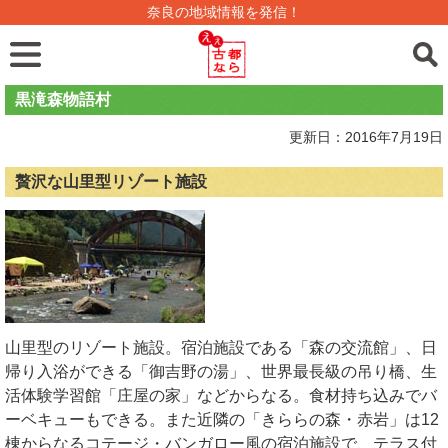
奈良の地域情報を発信！
黒滝森物語村
更新日：2016年7月19日
贅沢な山里型リゾート施設
山里型のリゾート施設。宿泊施設である「森の交流館」、日
帰り入浴ができる「御吉野の湯」、世界最長級の吊り橋、生
活体験学習館「庄屋の家」などからなる。食材持ち込みでバ
ーベキューもできる。また近隣の「きららの森・赤岩」は12
棟からなるコテージ・バンガロー風の宿泊施設で、テラス付