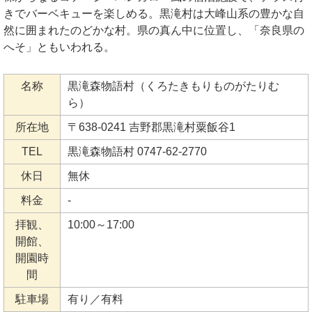
きでバーベキューを楽しめる。黒滝村は大峰山系の豊かな自
然に囲まれたのどかな村。県の真ん中に位置し、「奈良県の
へそ」ともいわれる。
名称
黒滝森物語村（くろたきもりものがたりむ
ら）
所在地
〒638-0241 吉野郡黒滝村粟飯谷1
TEL
黒滝森物語村 0747-62-2770
休日
無休
料金
-
拝観、
10:00～17:00
開館、
開園時
間
駐車場
有り／有料