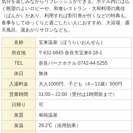
気分を楽しみながらリフレッシュができる。ホテル内には広
く眺望のよいロビーや、和食レストラン・大和料理の萬佳
（ばんか）があり、利用すれば割引券が付くなどの特典も。
食事をしてゆっくりと過ごしたい人におすすめ。大浴場、露
天風呂、湯あがりサロンなども。
名称
宝来温泉（ほうらいおんせん）
所在地
〒631-0845 奈良市宝来4-18-1
TEL
奈良パークホテル 0742-44-5255
休日
無休
入湯料金
大人1000円、子ども（4～12歳）500円
営業時間
11:00～22:00（受付は1時間前まで）
日帰り
可
泉質
単純温泉
泉温
26.2℃（浴用効果）