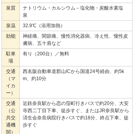
泉質
ナトリウム・カルシウム－塩化物・炭酸水素塩
泉
泉温
32.9℃（浴用加熱）
効能
神経痛、関節痛、慢性消化器病、冷え性、慢性皮
膚病、五十肩など
駐車
有り（200台）／無料
場
交通
西名阪自動車道郡山ICから国道24号経由、約5k
（マ
m、約10分
イカ
ー）
交通
近鉄奈良駅から恋の窪町行きバスで約20分、大安
（公
寺西二丁目下車、徒歩すぐ、またはJR奈良駅から
共交
済生会奈良病院行きバスで約18分、終点下車、徒
通機
歩すぐ
関）