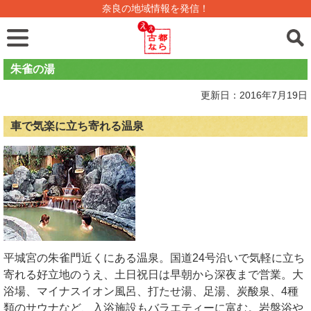
奈良の地域情報を発信！
朱雀の湯
更新日：2016年7月19日
車で気楽に立ち寄れる温泉
平城宮の朱雀門近くにある温泉。国道24号沿いで気軽に立ち
寄れる好立地のうえ、土日祝日は早朝から深夜まで営業。大
浴場、マイナスイオン風呂、打たせ湯、足湯、炭酸泉、4種
類のサウナなど、入浴施設もバラエティーに富む。岩盤浴や