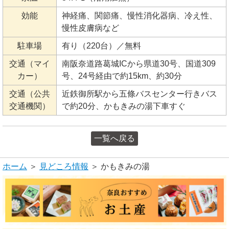
効能
神経痛、関節痛、慢性消化器病、冷え性、
慢性皮膚病など
駐車場
有り（220台）／無料
交通（マイ
南阪奈道路葛城ICから県道30号、国道309
カー）
号、24号経由で約15km、約30分
交通（公共
近鉄御所駅から五條バスセンター行きバス
交通機関）
で約20分、かもきみの湯下車すぐ
一覧へ戻る
ホーム
＞
見どころ情報
＞ かもきみの湯