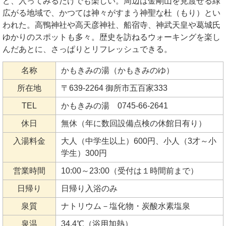
ど、入ってみるだけでも楽しい。周辺は金剛山を見渡せる緑
広がる地域で、かつては神々がすまう神聖な杜（もり）とい
われた。高鴨神社や高天彦神社、船宿寺、神武天皇や葛城氏
ゆかりのスポットも多々。歴史を訪ねるウォーキングを楽し
んだあとに、さっぱりとリフレッシュできる。
名称
かもきみの湯（かもきみのゆ）
所在地
〒639-2264 御所市五百家333
TEL
かもきみの湯 0745-66-2641
休日
無休（年に数回設備点検の休館日有り）
入湯料金
大人（中学生以上）600円、小人（3才～小
学生）300円
営業時間
10:00～23:00（受付は１時間前まで）
日帰り
日帰り入浴のみ
泉質
ナトリウム－塩化物・炭酸水素塩泉
泉温
34.4℃（浴用加熱）