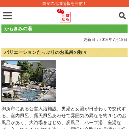
奈良の地域情報を発信！
かもきみの湯
更新日：2016年7月19日
バリエーションたっぷりのお風呂の数々
御所市にある公営入浴施設。男湯と女湯が日替わりで交代す
る。室内風呂、露天風呂あわせて雰囲気の異なる約20ものお
風呂があり、大浴場をはじめ、炭風呂、ハーブ湯、座湯な