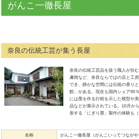
がんこ一徹長屋
奈良の伝統工芸が集う長屋
奈良の伝統工芸品を扱う職人が住む
膚焼など、奈良ならではの店と工房
でき、静かな空間には伝統の香りと
館」がある。現在も国内シェア90
には墨を作る行程を示した模型や美
品などが展示されている。10月か
形する「にぎり墨」製作の体験も（
名称
がんこ一徹長屋（がんこいってつながや