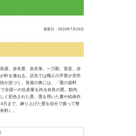
更新日：2016年7月19日
長屋。奈良墨、奈良筆、一刀彫、茶筌、赤
が軒を連ねる。店先では職人の手業が見学
技が息づく。長屋の奥には、「墨の資料
％で全国一の生産量を誇る奈良の墨。館内
しく彩色された墨、墨を用いた書や絵画作
ら4月まで、練り上げた墨を自分で握って整
有料）。
）