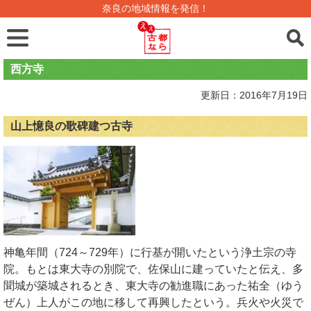
奈良の地域情報を発信！
西方寺
更新日：2016年7月19日
山上憶良の歌碑建つ古寺
神亀年間（724～729年）に行基が開いたという浄土宗の寺
院。もとは東大寺の別院で、佐保山に建っていたと伝え、多
聞城が築城されるとき、東大寺の勧進職にあった祐全（ゆう
ぜん）上人がこの地に移して再興したという。兵火や火災で