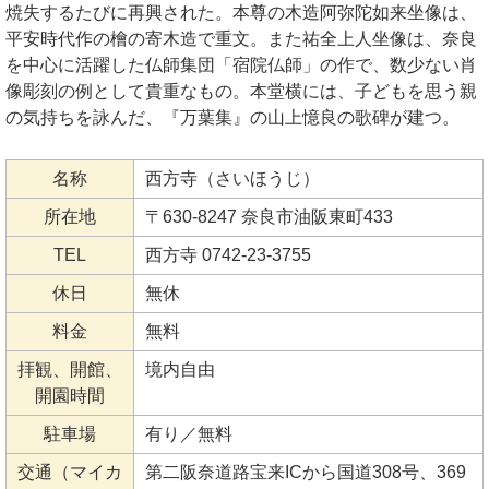
焼失するたびに再興された。本尊の木造阿弥陀如来坐像は、
平安時代作の檜の寄木造で重文。また祐全上人坐像は、奈良
を中心に活躍した仏師集団「宿院仏師」の作で、数少ない肖
像彫刻の例として貴重なもの。本堂横には、子どもを思う親
の気持ちを詠んだ、『万葉集』の山上憶良の歌碑が建つ。
名称
西方寺（さいほうじ）
所在地
〒630-8247 奈良市油阪東町433
TEL
西方寺 0742-23-3755
休日
無休
料金
無料
拝観、開館、
境内自由
開園時間
駐車場
有り／無料
交通（マイカ
第二阪奈道路宝来ICから国道308号、369