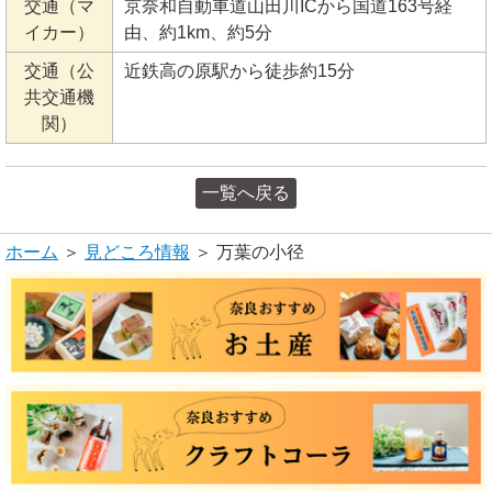
交通（マ
京奈和自動車道山田川ICから国道163号経
イカー）
由、約1km、約5分
交通（公
近鉄高の原駅から徒歩約15分
共交通機
関）
一覧へ戻る
ホーム
＞
見どころ情報
＞ 万葉の小径