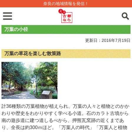
奈良の地域情報を発信！
万葉の小径
更新日：2016年7月19日
万葉の草花を楽しむ散策路
計36種類の万葉植物が植えられ、万葉の人々と植物とのかか
わりや歴史をわかりやすく学べる小道。石のカラト古墳から
南の遊歩道に建つ道しるべから、押熊瓦窯跡の近くまであ
り、全長は約300ｍほど。「万葉人の時代」「万葉人と植物