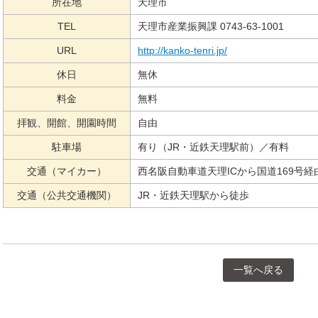
所在地
天理市
TEL
天理市産業振興課 0743-63-1001
URL
http://kanko-tenri.jp/
休日
無休
料金
無料
拝観、開館、開園時間
自由
駐車場
有り（JR・近鉄天理駅前）／有料
交通（マイカー）
西名阪自動車道天理ICから国道169号経
交通（公共交通機関）
JR・近鉄天理駅から徒歩
一覧へ戻る