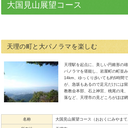
大国見山展望コース
天理の町と大パノラマを楽しむ
天理駅を起点に、美しい円錐形の雄
パノラマを堪能し、岩屋町の町並み
14km、ゆっくり歩いても約5時
が、急坂もあるので足元だけには留
教教会本部、石上神宮、桃尾の滝、
落など、天理市の見どころがほぼ網
名称
大国見山展望コース（おおくにみやまて