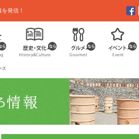
報を発信！
ース