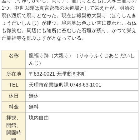
蓋寺（りゅうがいじ、岡寺）、龍門寺とともに大和三龍寺の
1つ。中世以降は真言密教の大道場として栄えたが、明治の
廃仏毀釈で廃寺となった。現在は報親教大親寺（ほうしんき
ょうだいしんじ）が建つ。境内地は色よい苔に覆われ、石仏
も微笑む。周辺にも随所に苔むした石垣が残り、かつて栄え
た龍福寺を偲ぶよすがとなっている。
名称
龍福寺跡（大親寺）（りゅうふくじあと だいし
んじ）
所在地
〒632-0021 天理市滝本町
TEL
天理市産業振興課 0743-63-1001
休日
無休
料金
無料
拝観、
境内自由
開館、
開園時