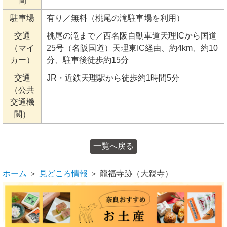
間
駐車場
有り／無料（桃尾の滝駐車場を利用）
交通
桃尾の滝まで／西名阪自動車道天理ICから国道
（マイ
25号（名阪国道）天理東IC経由、約4km、約10
カー）
分、駐車後徒歩約15分
交通
JR・近鉄天理駅から徒歩約1時間5分
（公共
交通機
関）
一覧へ戻る
ホーム
＞
見どころ情報
＞ 龍福寺跡（大親寺）