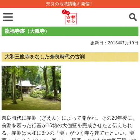
奈良の地域情報を発信！
龍福寺跡（大親寺）
更新日：2016年7月19日
大和三龍寺をなした奈良時代の古刹
奈良時代に義淵（ぎえん）によって開かれ、その20年後に、
義淵を慕った行基が16坊の大伽藍を完成させたと伝えられ
る。義淵は大和に3つの「龍」がつく寺を建てたといい、龍