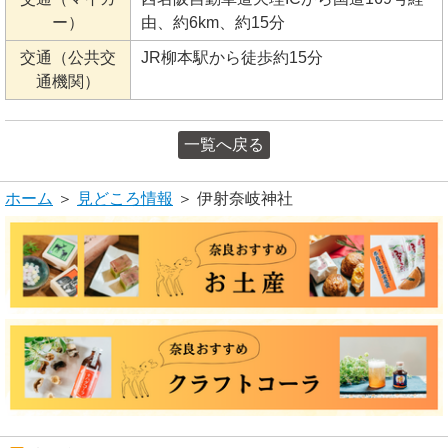
ー）
由、約6km、約15分
交通（公共交
JR柳本駅から徒歩約15分
通機関）
一覧へ戻る
ホーム
＞
見どころ情報
＞ 伊射奈岐神社