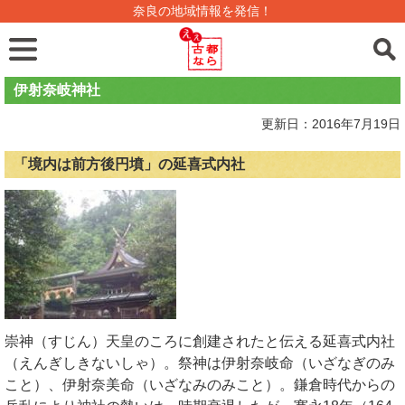
奈良の地域情報を発信！
伊射奈岐神社
更新日：2016年7月19日
「境内は前方後円墳」の延喜式内社
崇神（すじん）天皇のころに創建されたと伝える延喜式内社
（えんぎしきないしゃ）。祭神は伊射奈岐命（いざなぎのみ
こと）、伊射奈美命（いざなみのみこと）。鎌倉時代からの