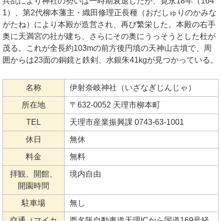
兵乱により神社の勢いは一時期衰退したが、寛永18年（164
1）、第2代柳本藩主・織田修理正長種（おだしゅりのかみな
がたね）により本殿が造営され、再び繁栄した。本殿の右手
奥に天満宮の社が建ち、さらにその奥にうっそうとした杜が
茂る。これが全長約103mの前方後円墳の天神山古墳で、周
囲からは23面の銅鏡と鉄剣、水銀朱41kgが見つかっている。
名称
伊射奈岐神社（いざなぎじんじゃ）
所在地
〒632-0052 天理市柳本町
TEL
天理市産業振興課 0743-63-1001
休日
無休
料金
無料
拝観、開館、
境内自由
開園時間
駐車場
無し
交通（マイカ
西名阪自動車道天理ICから国道169号経