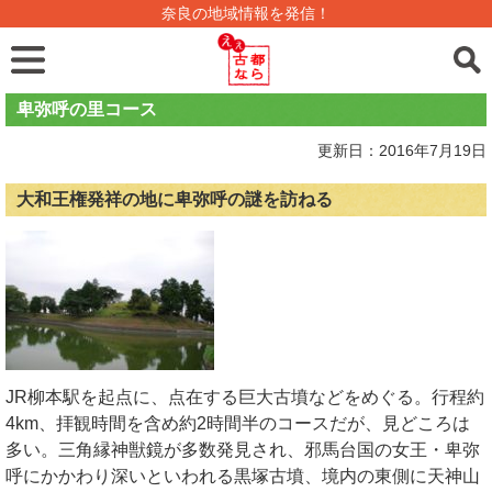
奈良の地域情報を発信！
卑弥呼の里コース
更新日：2016年7月19日
大和王権発祥の地に卑弥呼の謎を訪ねる
JR柳本駅を起点に、点在する巨大古墳などをめぐる。行程約
4km、拝観時間を含め約2時間半のコースだが、見どころは
多い。三角縁神獣鏡が多数発見され、邪馬台国の女王・卑弥
呼にかかわり深いといわれる黒塚古墳、境内の東側に天神山