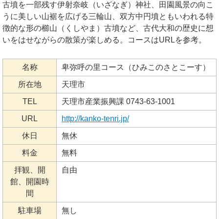
古墳を一部残す伊射奈岐（いざなぎ）神社、田園風景の向こ
うに美しい山裾を広げる三輪山、双方中円墳ともいわれる特
徴的な形の櫛山（くしやま）古墳など、古代大和の歴史に想
いをはせながらの散策が楽しめる。コースはURLを参考。
名称
卑弥呼の里コース（ひみこのさとこーす）
所在地
天理市
TEL
天理市産業振興課 0743-63-1001
URL
http://kanko-tenri.jp/
休日
無休
料金
無料
拝観、開
自由
館、開園時
間
駐車場
無し