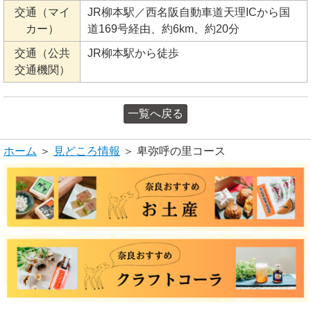
交通（マイ
JR柳本駅／西名阪自動車道天理ICから国
カー）
道169号経由、約6km、約20分
交通（公共
JR柳本駅から徒歩
交通機関）
一覧へ戻る
ホーム
＞
見どころ情報
＞ 卑弥呼の里コース