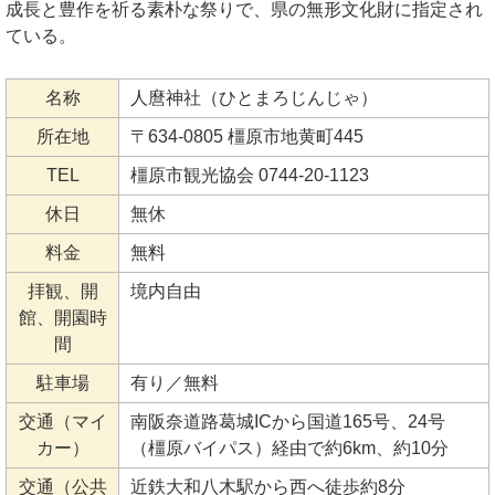
成長と豊作を祈る素朴な祭りで、県の無形文化財に指定され
ている。
名称
人麿神社（ひとまろじんじゃ）
所在地
〒634-0805 橿原市地黄町445
TEL
橿原市観光協会 0744-20-1123
休日
無休
料金
無料
拝観、開
境内自由
館、開園時
間
駐車場
有り／無料
交通（マイ
南阪奈道路葛城ICから国道165号、24号
カー）
（橿原バイパス）経由で約6km、約10分
交通（公共
近鉄大和八木駅から西へ徒歩約8分