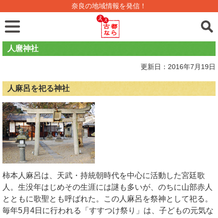
奈良の地域情報を発信！
人麿神社
更新日：2016年7月19日
人麻呂を祀る神社
柿本人麻呂は、天武・持統朝時代を中心に活動した宮廷歌
人。生没年はじめその生涯には謎も多いが、のちに山部赤人
とともに歌聖とも呼ばれた。この人麻呂を祭神として祀る。
毎年5月4日に行われる「すすつけ祭り」は、子どもの元気な