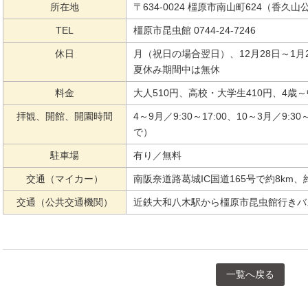
所在地
〒634-0024 橿原市南山町624（香久
TEL
橿原市昆虫館 0744-24-7246
休日
月（祝日の場合翌日）、12月28日～1
夏休み期間中は無休
料金
大人510円、高校・大学生410円、4歳～
拝観、開館、開園時間
4～9月／9:30～17:00、10～3月／9:
で）
駐車場
有り／無料
交通（マイカー）
南阪奈道路葛城IC国道165号で約8km、
交通（公共交通機関）
近鉄大和八木駅から橿原市昆虫館行きバ
一覧へ戻る