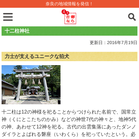
奈良の地域情報を発信！
十二柱神社
更新日：2016年7月19日
力士が支えるユニークな狛犬
十二柱は12の神様を祀ることからつけられた名前で、国常立
神（くにとこたちのかみ）などの神世7代の神々と、地神5代
の神、あわせて12神を祀る。古代の出雲集落にあったダンノ
ダイラとよばれる磐座（いわくら）を祀っていたという。必