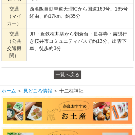
交通
西名阪自動車道天理ICから国道169号、165号
（マイ
経由、約17km、約35分
カー）
交通
JR・近鉄桜井駅から朝倉台・長谷寺・吉隠行
（公共
き桜井市コミュニティバスで約13分、出雲下
交通機
車、徒歩約3分
関）
一覧へ戻る
ホーム
＞
見どころ情報
＞ 十二柱神社