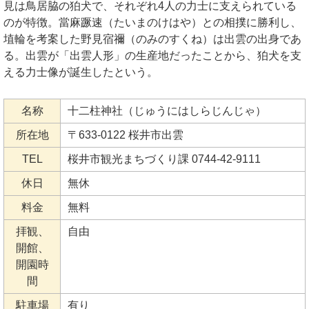
見は鳥居脇の狛犬で、それぞれ4人の力士に支えられている
のが特徴。當麻蹶速（たいまのけはや）との相撲に勝利し、
埴輪を考案した野見宿禰（のみのすくね）は出雲の出身であ
る。出雲が「出雲人形」の生産地だったことから、狛犬を支
える力士像が誕生したという。
名称
十二柱神社（じゅうにはしらじんじゃ）
所在地
〒633-0122 桜井市出雲
TEL
桜井市観光まちづくり課 0744-42-9111
休日
無休
料金
無料
拝観、
自由
開館、
開園時
間
駐車場
有り