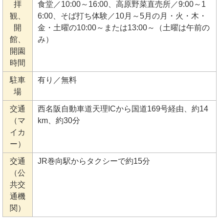
拝
食堂／10:00～16:00、高原野菜直売所／9:00～1
観、
6:00、そば打ち体験／10月～5月の月・火・木・
開
金・土曜の10:00～または13:00～（土曜は午前の
館、
み）
開園
時間
駐車
有り／無料
場
交通
西名阪自動車道天理ICから国道169号経由、約14
（マ
km、約30分
イカ
ー）
交通
JR巻向駅からタクシーで約15分
（公
共交
通機
関）