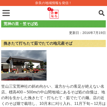
奈良の地域情報を発信！
荒神の里・笠そば処
更新日：2016年7月19日
挽きたて打ちたて茹でたての地元産そば
笠山三宝荒神社の斜め向かい、遠方からの客足が絶えない名
店。標高400～500mの中山間地域にあるそば処の自慢は、地
の利を生かした挽きたて・打ちたて・茹でたての麺。店の近
くのそば畑で栽培し、10月末に刈り入れ、11月下旬～12月は