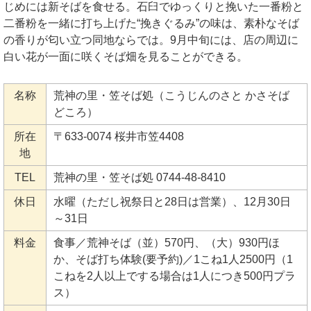
じめには新そばを食せる。石臼でゆっくりと挽いた一番粉と
二番粉を一緒に打ち上げた“挽きぐるみ”の味は、素朴なそば
の香りが匂い立つ同地ならでは。9月中旬には、店の周辺に
白い花が一面に咲くそば畑を見ることができる。
名称
荒神の里・笠そば処（こうじんのさと かさそば
どころ）
所在
〒633-0074 桜井市笠4408
地
TEL
荒神の里・笠そば処 0744-48-8410
休日
水曜（ただし祝祭日と28日は営業）、12月30日
～31日
料金
食事／荒神そば（並）570円、（大）930円ほ
か、そば打ち体験(要予約)／1こね1人2500円（1
こねを2人以上でする場合は1人につき500円プラ
ス）