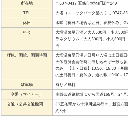
所在地
〒637-0417 五條市大塔町阪本249
TEL
大塔コスミックパーク星のくに 0747-35-
休日
水曜（祝日の場合は翌日、春夏休み、G
料金
大塔温泉星乃湯／大人500円、小人300
ラネタリウム／大人500円、小人300円
円
拝観、開館、開園時間
大塔温泉星乃湯／日帰り入浴は土日祝日
天体観測会開催時に申し込めば一般も参
のみ、【土・日祝】13:30、15:30（
の土日祝日・夏休み、道の駅／9:00～1
駐車場
有り／無料
交通（マイカー）
南阪奈道路葛城ICから国道165号、24号
交通（公共交通機関）
JR五条駅から十津川温泉行き、新宮方
約5分