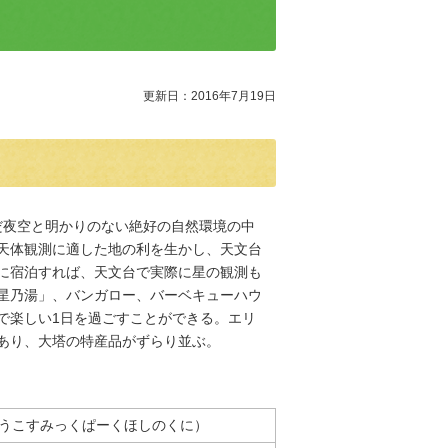
更新日：2016年7月19日
んだ夜空と明かりのない絶好の自然環境の中
天体観測に適した地の利を生かし、天文台
に宿泊すれば、天文台で実際に星の観測も
星乃湯」、バンガロー、バーベキューハウ
で楽しい1日を過ごすことができる。エリ
あり、大塔の特産品がずらり並ぶ。
うこすみっくぱーくほしのくに）