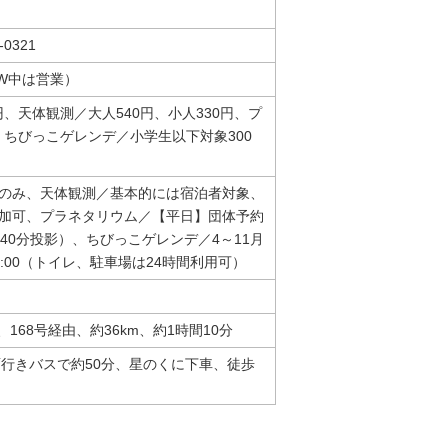
0321
W中は営業）
円、天体観測／大人540円、小人330円、プ
、ちびっこゲレンデ／小学生以下対象300
のみ、天体観測／基本的には宿泊者対象、
加可、プラネタリウム／【平日】団体予約
各回40分投影）、ちびっこゲレンデ／4～11月
7:00（トイレ、駐車場は24時間利用可）
、168号経由、約36km、約1時間10分
面行きバスで約50分、星のくに下車、徒歩